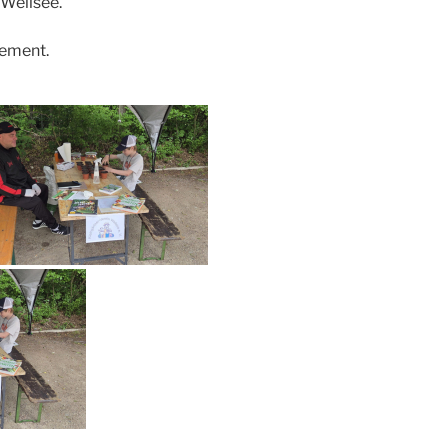
 Wellsee.
gement.